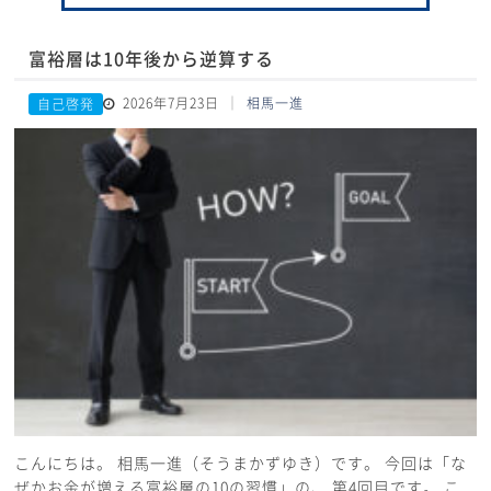
富裕層は10年後から逆算する
2026年7月23日
相馬一進
自己啓発
こんにちは。 相馬一進（そうまかずゆき）です。 今回は「な
ぜかお金が増える富裕層の10の習慣」の、 第4回目です。 こ