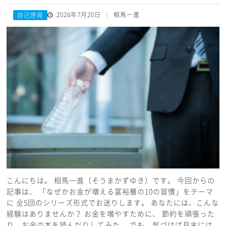
2026年7月20日
相馬一進
自己啓発
こんにちは。 相馬一進（そうまかずゆき）です。 今回からの
記事は、 「なぜかお金が増える富裕層の10の習慣」をテーマ
に 全5回のシリーズ形式でお送りします。 あなたには、こんな
経験はありませんか？ お金を増やすために、 節約を頑張った
り、お金の本を読んだりしてみた。 でも、気づけば月末には