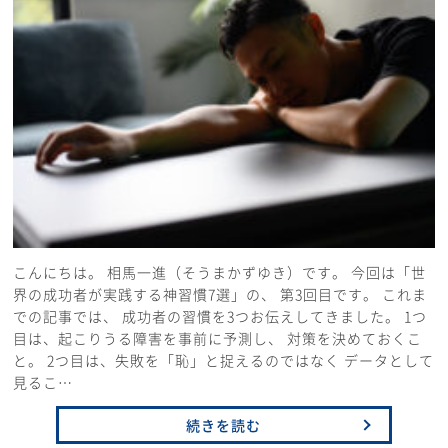
こんにちは。 相馬一進（そうまかずゆき）です。 今回は「世
界の成功者が実践する神習慣7選」の、 第3回目です。 これま
での記事では、 成功者の習慣を3つお伝えしてきました。 1つ
目は、起こりうる障害を事前に予測し、 対策を決めておくこ
と。 2つ目は、失敗を「恥」と捉えるのではなく データとして
見るこ…
続きを読む