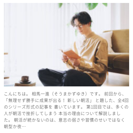
こんにちは。 相馬一進（そうまかずゆき）です。 前回から、
「無理せず勝手に成果が出る！ 新しい朝活」 と題した、全4回
のシリーズ形式の記事を 書いています。 第1回目では、多くの
人が朝活で挫折してしまう 本当の理由について解説しまし
た。 朝活が続かないのは、意志の弱さや習慣のせいではなく
朝型か夜…