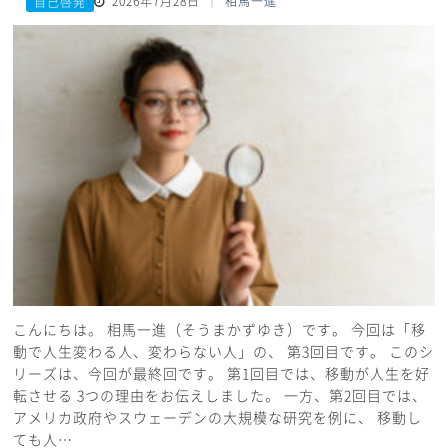
2026年7月28日
相馬一進
自己啓発
こんにちは。 相馬一進（そうまかずゆき）です。 今回は「移
動で人生変わる人、変わらない人」の、 第3回目です。 このシ
リーズは、今回が最終回です。 第1回目では、移動が人生を好
転させる 3つの理由をお伝えしました。 一方、第2回目では、
アメリカ政府やスウェーデンの大規模な研究を例に、 移動し
ても人…