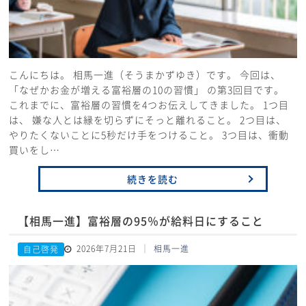
こんにちは。 相馬一進（そうまかずゆき）です。 今回は、
「なぜかお金が増える富裕層の10の習慣」 の第3回目です。
これまでに、富裕層の習慣を4つお伝えしてきました。 1つ目
は、 嫌な人とは縁を切らずにそっと離れること。 2つ目は、
やりたくないことに5秒だけ手をつけること。 3つ目は、衝動
買いをし…
続きを読む
【相馬一進】富裕層の95％が給料日にすること
2026年7月21日
相馬一進
自己啓発