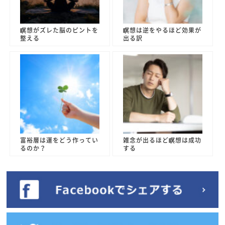
瞑想がズレた脳のピントを
瞑想は逆をやるほど効果が
整える
出る訳
富裕層は運をどう作ってい
雑念が出るほど瞑想は成功
るのか？
する