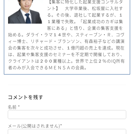
【集客に特化した起業支援コンサルタ
ント】 大学卒業後、松坂屋に入社す
る。その後、退社して起業するが、１
１業種で失敗。「起業成功のカギは集
客にある」と悟り、企業の集客支援を
始める。ダライ・ラマ１４世や、スティーブン・Ｒ．コヴ
ィー博士、リチャード・ブランソン、有森裕子などの講演
会の集客を次々と成功させ、１億円超の売上を達成。現在
は、起業や集客支援のセミナーを不定期で開催しており、
クライアントは２００業種以上。世界で上位２％のIQ所有
者のみが入会できるＭＥＮＳＡの会員。
コメントを残す
名前
*
メール(公開はされません)
*