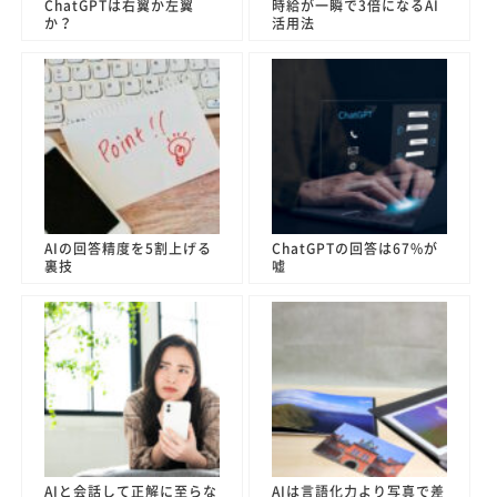
ChatGPTは右翼か左翼
時給が一瞬で3倍になるAI
か？
活用法
AIの回答精度を5割上げる
ChatGPTの回答は67%が
裏技
嘘
AIと会話して正解に至らな
AIは言語化力より写真で差