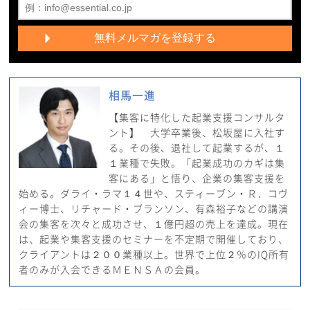
相馬一進
【集客に特化した起業支援コンサルタ
ント】 大学卒業後、松坂屋に入社す
る。その後、退社して起業するが、１
１業種で失敗。「起業成功のカギは集
客にある」と悟り、企業の集客支援を
始める。ダライ・ラマ１４世や、スティーブン・Ｒ．コヴ
ィー博士、リチャード・ブランソン、有森裕子などの講演
会の集客を次々と成功させ、１億円超の売上を達成。現在
は、起業や集客支援のセミナーを不定期で開催しており、
クライアントは２００業種以上。世界で上位２％のIQ所有
者のみが入会できるＭＥＮＳＡの会員。