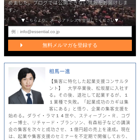
めました。ブログでは公開できない情報をお届けしま
す。
▼こちらより、メールアドレスを登録してください▼
相馬一進
【集客に特化した起業支援コンサルタ
ント】 大学卒業後、松坂屋に入社す
る。その後、退社して起業するが、１
１業種で失敗。「起業成功のカギは集
客にある」と悟り、企業の集客支援を
始める。ダライ・ラマ１４世や、スティーブン・Ｒ．コヴ
ィー博士、リチャード・ブランソン、有森裕子などの講演
会の集客を次々と成功させ、１億円超の売上を達成。現在
は、起業や集客支援のセミナーを不定期で開催しており、