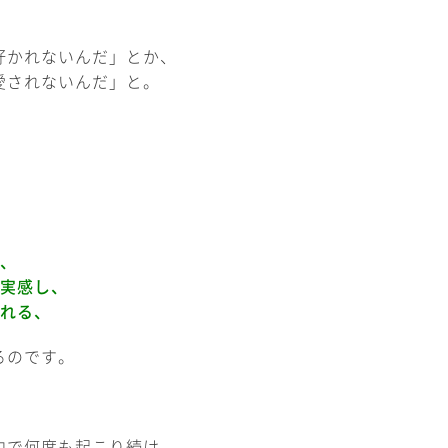
好かれないんだ」とか、
愛されないんだ」と。
、
て実感し、
される、
るのです。
中で何度も起こり続け、