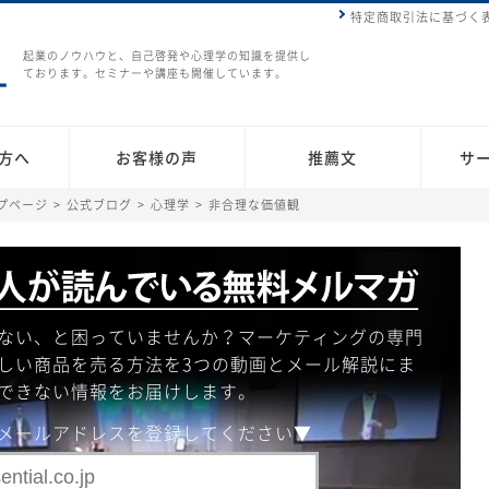
特定商取引法に基づく
起業のノウハウと、自己啓発や心理学の知識を提供し
ております。セミナーや講座も開催しています。
方へ
お客様の声
推薦文
サ
プページ
>
公式ブログ
>
心理学
>
非合理な価値観
ない、と困っていませんか？マーケティングの専門
しい商品を売る方法を3つの動画とメール解説にま
できない情報をお届けします。
メールアドレスを登録してください▼