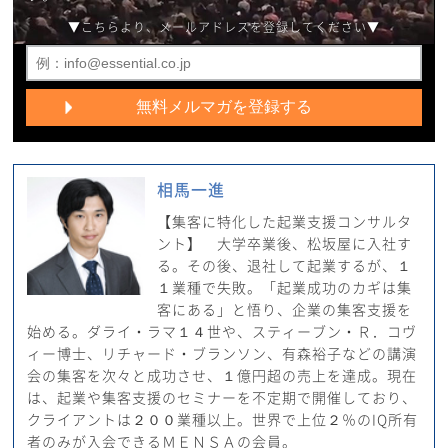
▼こちらより、メールアドレスを登録してください▼
相馬一進
【集客に特化した起業支援コンサルタ
ント】 大学卒業後、松坂屋に入社す
る。その後、退社して起業するが、１
１業種で失敗。「起業成功のカギは集
客にある」と悟り、企業の集客支援を
始める。ダライ・ラマ１４世や、スティーブン・Ｒ．コヴ
ィー博士、リチャード・ブランソン、有森裕子などの講演
会の集客を次々と成功させ、１億円超の売上を達成。現在
は、起業や集客支援のセミナーを不定期で開催しており、
クライアントは２００業種以上。世界で上位２％のIQ所有
者のみが入会できるＭＥＮＳＡの会員。